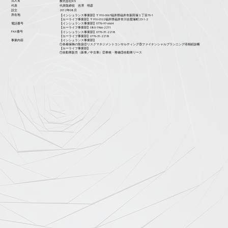
法人名
株式会社ICS
​代表
代表取締役 吉澤 明彦
設立
2012年08月
所在地
【インシュランス事業部】〒910-0067福井県福井市新田塚１丁目70-1
【カーライフ事業部】〒910-0102福井県福井市川合鷲塚町23-1-2
電話番号
【インシュランス事業部】0776-97-6664
【カーライフ事業部】080-1966-2211
FAX番号
【インシュランス事業部】0776-31-2218
【カーライフ事業部】0776-31-2218
​事業内容
【インシュランス事業部】
①各種保険の取扱②リスクマネジメントコンサルティング③ファイナンシャルプランニング④相続診断
【カーライフ事業部】
①自動車販売（新車／中古車）②車検・整備③自動車リース