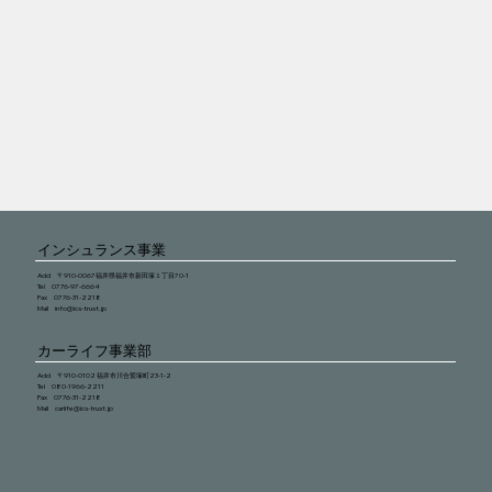
インシュランス事業
Add 〒910-0067福井県福井市新田塚１丁目70-1
Tel 0776-97-6664
Fax 0776-31-2218
Mail
info@ics-trust.jp
カーライフ事業部
Add 〒910-0102 福井市川合鷲塚町23-1-2
Tel 080-1966-2211
Fax 0776-31-2218
Mail
carlife@ics-trust.jp